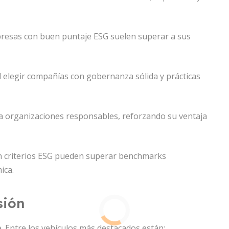
presas con buen puntaje ESG suelen superar a sus
al elegir compañías con gobernanza sólida y prácticas
cia organizaciones responsables, reforzando su ventaja
on criterios ESG pueden superar benchmarks
ica.
sión
e. Entre los vehículos más destacados están: