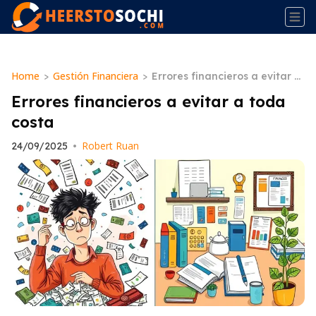
Home
Gestión Financiera
>
>
Errores financieros a evitar a
toda costa
Errores financieros a evitar a toda
costa
Robert Ruan
24/09/2025
•