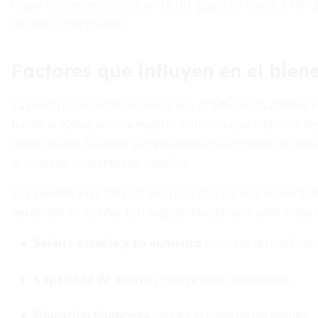
hogar de tres miembros en EE.UU. gasta de media 7,189 dól
de cuatro integrantes.
Factores que influyen en el biene
La percepción subjetiva revela que el 34% de los adultos
frente al 22% que nota mejoría. Entre los que mejoran, de
como pilares. Quienes sufren apuntan al impacto del alza
principales causantes de tensión.
Los jóvenes y las familias con hijos son los más vulnerabl
necesidad de diseñar estrategias adaptadas a cada etapa d
Salario estable y en aumento
favorece la planificac
Capacidad de ahorro
protege ante imprevistos.
Educación financiera
mejora la toma de decisiones.