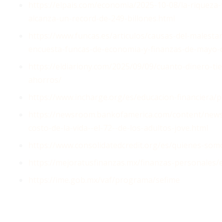
https://elpais.com/economia/2025-10-08/la-riqueza-
alcanza-un-record-de-249-billones.html
https://www.funcas.es/articulos/causas-del-malesta
encuesta-funcas-de-economia-y-finanzas-de-mayo-
https://eldiariony.com/2025/09/09/cuanto-dinero-t
ahorros/
https://www.incharge.org/es/educacion-financiera
https://newsroom.bankofamerica.com/content/news
costo-de-la-vida--el-72--de-los-adultos-jove.html
https://www.consolidatedcredit.org/es/quienes-somo
https://mejoratusfinanzas.mx/finanzas-personales/
https://ime.gob.mx/vaf/programa/sefime