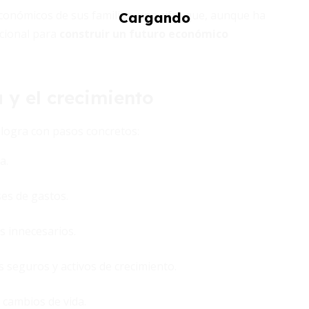
conómicos de sus familias, una cifra que, aunque ha
acional para
construir un futuro económico
 y el crecimiento
se logra con pasos concretos:
a.
es de gastos.
s innecesarios.
 seguros y activos de crecimiento.
 cambios de vida.