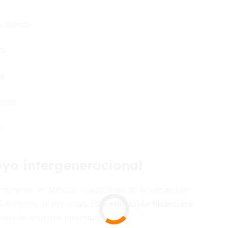
críticos.
o.
a.
ctos.
.
oyo intergeneracional
rminante: en México, 13 ediciones de la Semana de
,6 millones de personas. Esta
educación financiera
tos de ahorro e inversión.