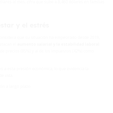
ares al mes, cifra que sube a 8,460 dólares en familias
star y el estrés
 considera que su situación ha empeorado desde 2019,
stacan el
aumento salarial y la estabilidad laboral
 de precios (85%) y al de los impuestos (42%) como
es a esta presión económica, lo que evidencia la
e vida.
ión a largo plazo.