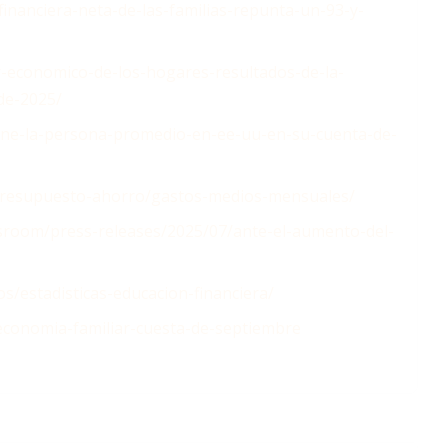
financiera-neta-de-las-familias-repunta-un-93-y-
r-economico-de-los-hogares-resultados-de-la-
de-2025/
iene-la-persona-promedio-en-ee-uu-en-su-cuenta-de-
/presupuesto-ahorro/gastos-medios-mensuales/
room/press-releases/2025/07/ante-el-aumento-del-
s/estadisticas-educacion-financiera/
economia-familiar-cuesta-de-septiembre