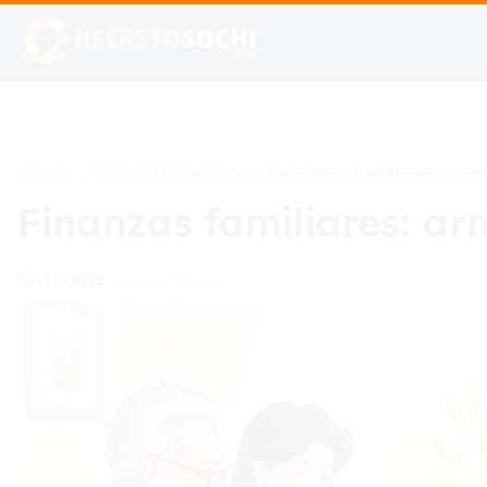
Home
Gestión Financiera
>
>
Finanzas familiares: arm
Finanzas familiares: ar
Felipe Moraes
06/11/2025
•