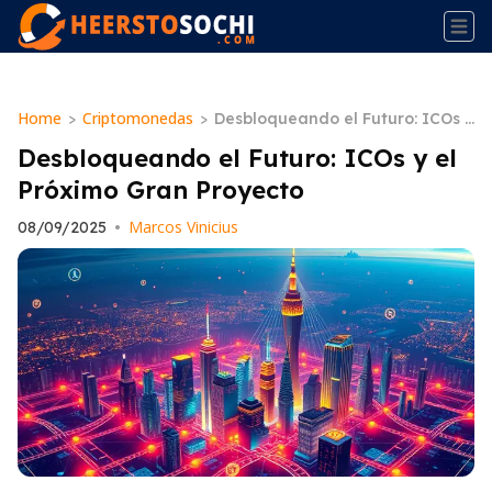
Home
Criptomonedas
>
>
Desbloqueando el Futuro: ICOs y
el Próximo Gran Proyecto
Desbloqueando el Futuro: ICOs y el
Próximo Gran Proyecto
Marcos Vinicius
08/09/2025
•