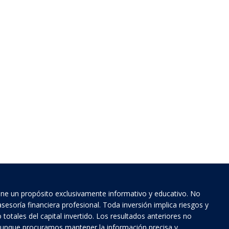
tiene un propósito exclusivamente informativo y educativo. No
esoría financiera profesional. Toda inversión implica riesgos y
totales del capital invertido. Los resultados anteriores no
 Aunque procuramos mantener la información precisa y