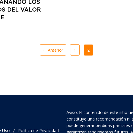
AÑANDO LOS
OS DEL VALOR
E
← Anterior
1
2
Aviso: El contenido de este sitio 
constituye una recomendación ni as
puede generar pérdidas parciales o 
e Uso
Política de Privacidad
/
garantizan rendimientos futuros.